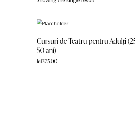
Showing the single result
Cursuri de Teatru pentru Adulți (2
Sear
50 ani)
lei
375.00