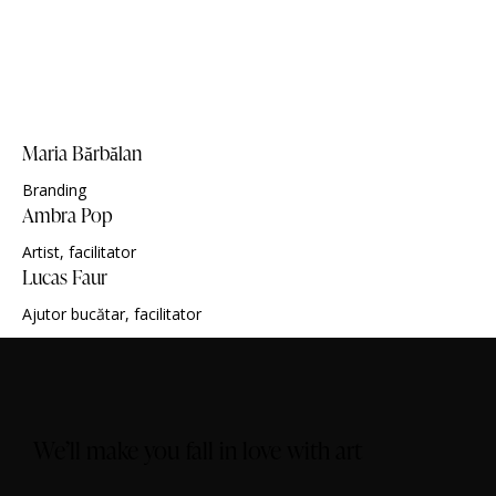
Maria Bărbălan
Branding
Ambra Pop
Artist, facilitator
Lucas Faur
Ajutor bucătar, facilitator
We’ll make you fall in love with art