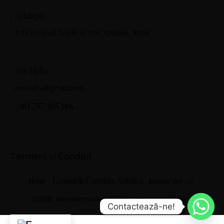
Address
P-ta Emanuil Gojdu nr 39/I, Oradea, Bihor
Say Hello
crea.arta@gmail.com
+40 757 365 146
Termeni și Condiții
Home
Centrul de Cercetare Artistică
Despre noi
2025© Website made with love by
Practical Vision
Contactează-ne!