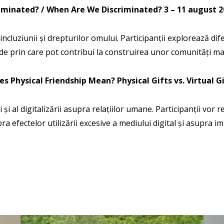
iminated? / When Are We Discriminated?
3 – 11 august 
 incluziunii și drepturilor omului. Participanții explorează dif
de prin care pot contribui la construirea unor comunități mai 
 Physical Friendship Mean? Physical Gifts vs. Virtual G
și al digitalizării asupra relațiilor umane. Participanții vor 
upra efectelor utilizării excesive a mediului digital și asupra 