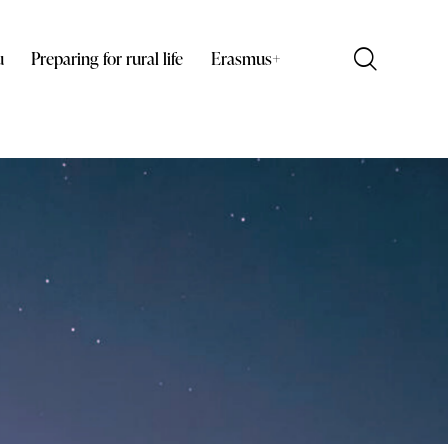
u
Preparing for rural life
Erasmus+
+