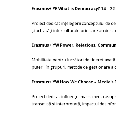
Erasmus+ YE What is Democracy?
14 – 22
Proiect dedicat înțelegerii conceptului de de
și activități interculturale prin care au desc
Erasmus+ YW Power, Relations, Commun
Mobilitate pentru lucrători de tineret axată
puterii în grupuri, metode de gestionare a co
Erasmus+ YW How We Choose – Media’s R
Proiect dedicat influenței mass-media asupra
transmisă și interpretată, impactul dezinformă