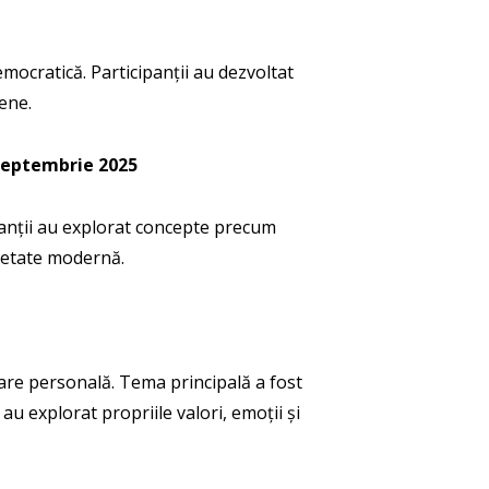
mocratică. Participanții au dezvoltat
pene.
 septembrie 2025
ipanții au explorat concepte precum
cietate modernă.
tare personală. Tema principală a fost
u explorat propriile valori, emoții și