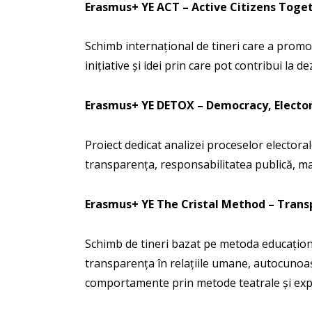
Erasmus+ YE ACT – Active Citizens Toge
Schimb internațional de tineri care a promov
inițiative și idei prin care pot contribui la 
Erasmus+ YE DETOX – Democracy, Elector
Proiect dedicat analizei proceselor electora
transparența, responsabilitatea publică, ma
Erasmus+ YE The Cristal Method – Tran
Schimb de tineri bazat pe metoda educaționa
transparența în relațiile umane, autocunoașt
comportamente prin metode teatrale și expe