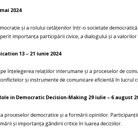
 mai 2024
mocrație și a rolului cetățenilor într-o societate democratică.
operit importanța participării civice, a dialogului și a valoril
ication
13 – 21 iunie 2024
 pe înțelegerea relațiilor interumane și a proceselor de comu
nflictelor și instrumente de comunicare eficientă în lucrul cu
ole in Democratic Decision-Making
29 iulie – 6 august 2
 proceselor democratice și a formării opiniilor. Participanți
rii și importanța gândirii critice în luarea deciziilor.