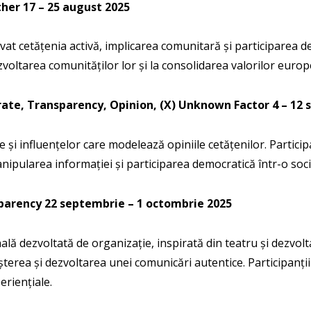
ther
17 – 25 august 2025
at cetățenia activă, implicarea comunitară și participarea de
dezvoltarea comunităților lor și la consolidarea valorilor euro
ate, Transparency, Opinion, (X) Unknown Factor
4 – 12
le și influențelor care modelează opiniile cetățenilor. Partic
nipularea informației și participarea democratică într-o so
sparency
22 septembrie – 1 octombrie 2025
lă dezvoltată de organizație, inspirată din teatru și dezvol
erea și dezvoltarea unei comunicări autentice. Participanții a
riențiale.