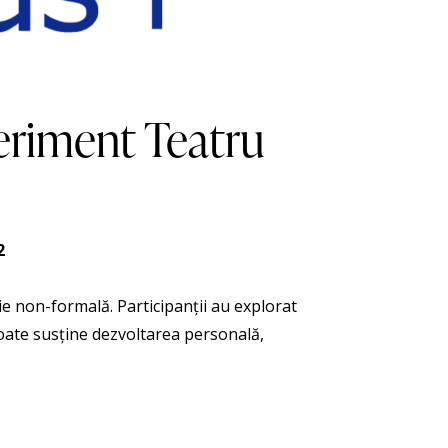
eriment Teatru
2
ție non-formală. Participanții au explorat
poate susține dezvoltarea personală,