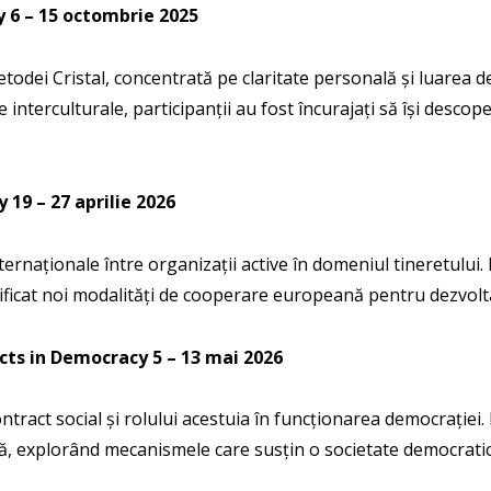
ty
6 – 15 octombrie 2025
dei Cristal, concentrată pe claritate personală și luarea deci
țe interculturale, participanții au fost încurajați să își desco
ty
19 – 27 aprilie 2026
ternaționale între organizații active în domeniul tineretului. 
ficat noi modalități de cooperare europeană pentru dezvolta
cts in Democracy
5 – 13 mai 2026
tract social și rolului acestuia în funcționarea democrației. P
vică, explorând mecanismele care susțin o societate democratic