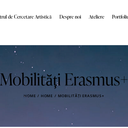
rul de Cercetare Artistică
Despre noi
Ateliere
Portfoli
Mobilități Erasmus
HOME
HOME
MOBILITĂȚI ERASMUS+