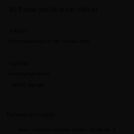
We’ll make you fall in love with art
Address
P-ta Emanuil Gojdu nr 39/I, Oradea, Bihor
Say Hello
crea.arta@gmail.com
+40 757 365 146
Termeni și Condiții
Home
Centrul de Cercetare Artistică
Despre noi