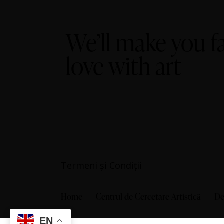
We’ll make you fa
love with art
Termeni și Condiții
Home
Centrul de Cercetare Artistică
De
EN