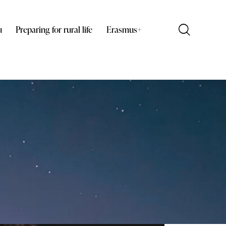
u
Preparing for rural life
Erasmus+