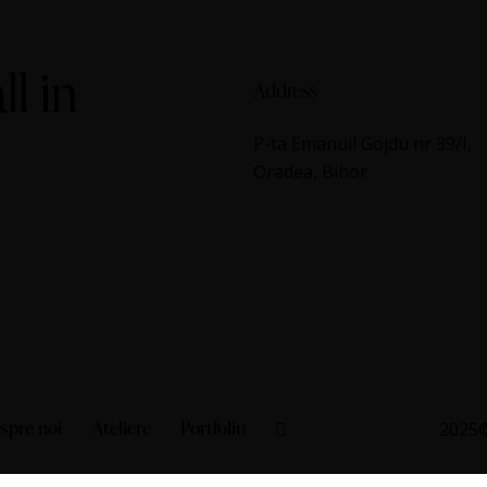
ll in
Address
P-ta Emanuil Gojdu nr 39/I,
Oradea, Bihor
spre noi
Ateliere
Portfoliu
2025©