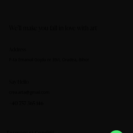
We’ll make you fall in love with art
Address
P-ta Emanuil Gojdu nr 39/I, Oradea, Bihor
Say Hello
crea.arta@gmail.com
+40 757 365 146
Termeni și Condiții