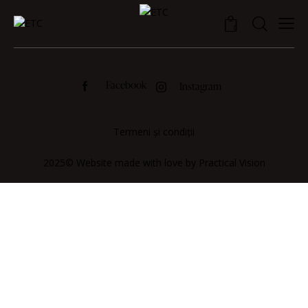
0
Facebook
Instagram
Termeni și condiții
2025© Website made with love by
Practical Vision